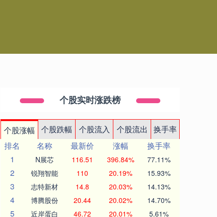
个股实时涨跌榜
个股跌幅
个股流入
个股流出
换手率
个股涨幅
排名
名称
最新价
涨幅
换手率
1
N展芯
116.51
396.84%
77.11%
2
锐翔智能
110
20.19%
15.93%
3
志特新材
14.8
20.03%
14.13%
4
博腾股份
20.44
20.02%
14.70%
5
近岸蛋白
46.72
20.01%
5.61%