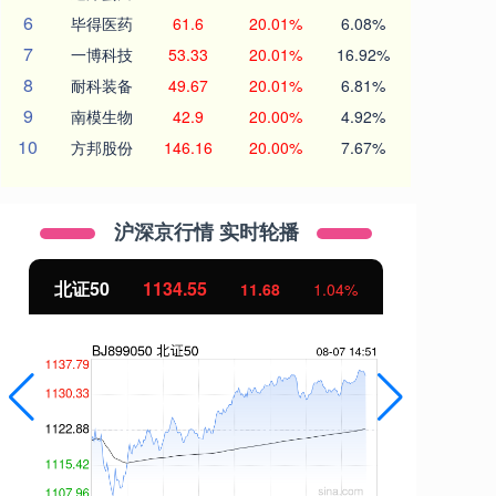
6
毕得医药
61.6
20.01%
6.08%
7
一博科技
53.33
20.01%
16.92%
8
耐科装备
49.67
20.01%
6.81%
9
南模生物
42.9
20.00%
4.92%
10
方邦股份
146.16
20.00%
7.67%
沪深京行情 实时轮播
北证50
1134.55
创
11.68
1.04%