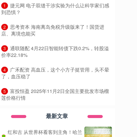
​捷元网 电子双缝干涉实验为什么让科学家们感
1
到恐惧？
​思考资本 海南离岛免税升级版来了！国货进
2
店、离境也能买
​通联随配 4月22日智能转债下跌0.2%，转股溢
3
价率22.18%
​广禾配资 高血压，这个小方子挺管用，头不晕
4
了，血压稳了
​富投恒盈 2025年11月2日全国主要批发市场榴
5
莲价格行情
最新文章
红和古 从世界杯看客到主角！哈兰