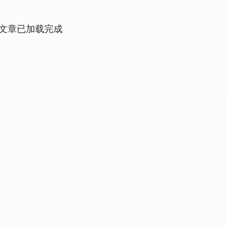
文章已加载完成
沪深300
4689.92
.33%
38.61
0.83%