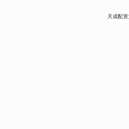
天成配资
深证成指
14298.22
.01
0.95%
188.10
1