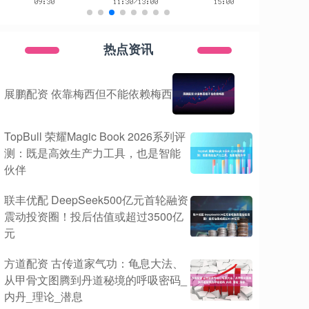
热点资讯
展鹏配资 依靠梅西但不能依赖梅西
TopBull 荣耀Magic Book 2026系列评
测：既是高效生产力工具，也是智能
伙伴
联丰优配 DeepSeek500亿元首轮融资
震动投资圈！投后估值或超过3500亿
元
方道配资 古传道家气功：龟息大法、
从甲骨文图腾到丹道秘境的呼吸密码_
内丹_理论_潜息