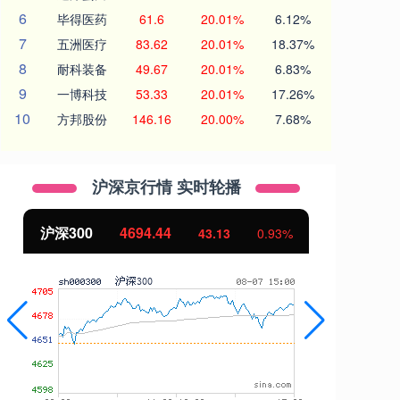
6
毕得医药
61.6
20.01%
6.12%
7
五洲医疗
83.62
20.01%
18.37%
8
耐科装备
49.67
20.01%
6.83%
9
一博科技
53.33
20.01%
17.26%
10
方邦股份
146.16
20.00%
7.68%
沪深京行情 实时轮播
北证50
1134.24
创
11.37
1.01%