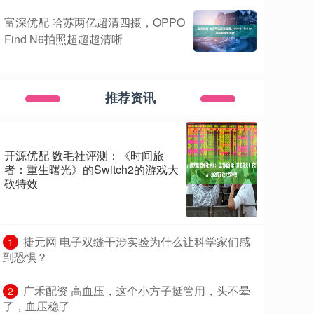
富深优配 哈苏两亿超清四摄，OPPO
Find N6拍照超超超清晰
推荐资讯
开源优配 数毛社评测：《时间旅
者：重生曙光》的Switch2的游戏大
砍特效
​捷元网 电子双缝干涉实验为什么让科学家们感
1
到恐惧？
​广禾配资 高血压，这个小方子挺管用，头不晕
2
了，血压稳了