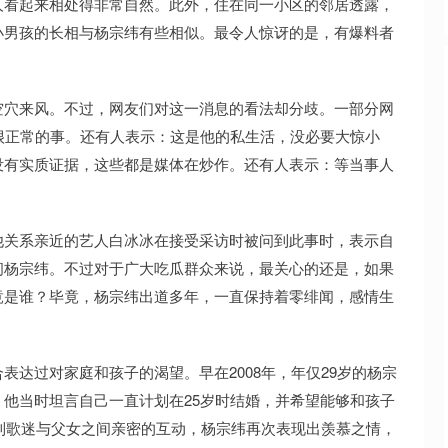
人看起来相处得非常自然。此外，住在同一小区的邻居透露，
小男孩的长相与杨宗纬有些相似。最令人惊讶的是，有爆料者
空穴来风。不过，网友们对这一消息的看法却分歧。一部分网
很正常的事。还有人表示：这是他的私生活，没必要大惊小
没有实质证据，这些都是媒体在炒作。还有人表示：等当事人
他关系亲近的艺人白冰冰在接受采访时被问到此事时，表示自
问杨宗纬。不过对于广大吃瓜群众来说，最关心的还是，如果
竟是谁？毕竟，杨宗纬出道多年，一直保持着零绯闻，感情生
达过对家庭和孩子的渴望。早在2008年，年仅29岁的杨宗
他当时坦言自己一直计划在25岁时结婚，并希望能够和孩子
看到歌迷与父女之间亲密的互动，杨宗纬再次表现出羡慕之情，