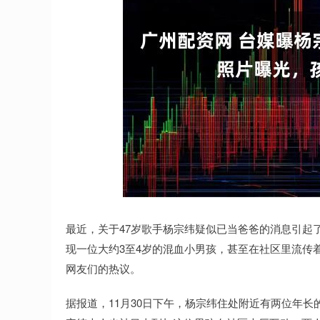
深证成指
14311.01
.68
1.02%
200.89
1
最近，关于47岁歌手杨宗纬疑似已当爸爸的消息引起
现一位大约3至4岁的混血小男孩，甚至在社区里流传
网友们的热议。
据报道，11月30日下午，杨宗纬住处附近有两位年长