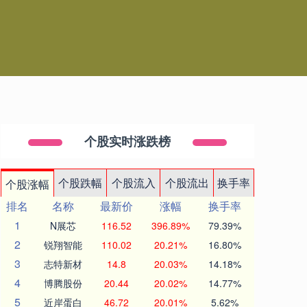
个股实时涨跌榜
个股跌幅
个股流入
个股流出
换手率
个股涨幅
排名
名称
最新价
涨幅
换手率
1
N展芯
116.52
396.89%
79.39%
2
锐翔智能
110.02
20.21%
16.80%
3
志特新材
14.8
20.03%
14.18%
4
博腾股份
20.44
20.02%
14.77%
5
近岸蛋白
46.72
20.01%
5.62%