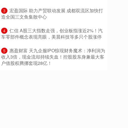
​宏盈国际 助力产贸联动发展 成都双流区加快打
3
造全国三文鱼集散中心
​仁信 A股三大指数走强，创业板指涨近2%！汽
4
车零部件概念表现亮眼，美晨科技等多只个股涨停
​惠盈财富 天九企服IPO惊现财务魔术：净利润为
5
收入3倍，现金流却持续失血！控股股东身兼最大客
户借股权腾挪套现28亿！