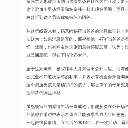
宗纬本人也被目击到与这位男孩在社区大厅互动，两
这个混血小男孩经常和杨宗纬一起出现在周围，而且
称曾听到这个男孩称杨宗纬为阿爸。
从这些线索来看，杨宗纬秘密当爸爸的消息似乎并非
友认为：如果消息是真的，那祝福他，47岁当爸爸是
怪。然而，也有网友对这则消息持怀疑态度，认为：
自己回应吧，现在下结论还太早。
至于这则爆料，杨宗纬本人并未做出公开回应。而与
己完全不知道杨宗纬的私事，并表示有机会会亲自询
这个混血男孩真是杨宗纬的孩子，那么孩子的母亲究
活非常低调且神秘。
虽然杨宗纬的感情生活一直成谜，但他多次在公开场合表
纬就曾在采访中表示希望自己能够早早成为年轻爸爸。
一起做很多事情。五年后的2013年，在一次活动上