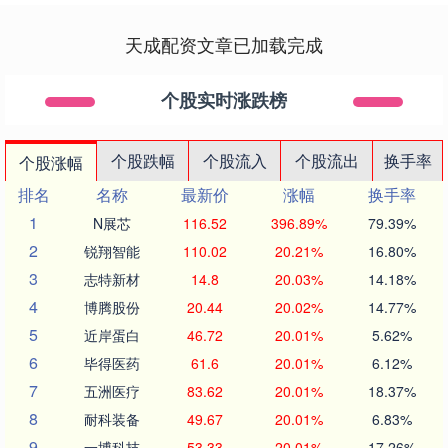
天成配资文章已加载完成
个股实时涨跌榜
个股跌幅
个股流入
个股流出
换手率
个股涨幅
排名
名称
最新价
涨幅
换手率
1
N展芯
116.52
396.89%
79.39%
2
锐翔智能
110.02
20.21%
16.80%
3
志特新材
14.8
20.03%
14.18%
4
博腾股份
20.44
20.02%
14.77%
5
近岸蛋白
46.72
20.01%
5.62%
6
毕得医药
61.6
20.01%
6.12%
7
五洲医疗
83.62
20.01%
18.37%
8
耐科装备
49.67
20.01%
6.83%
9
一博科技
53.33
20.01%
17.26%