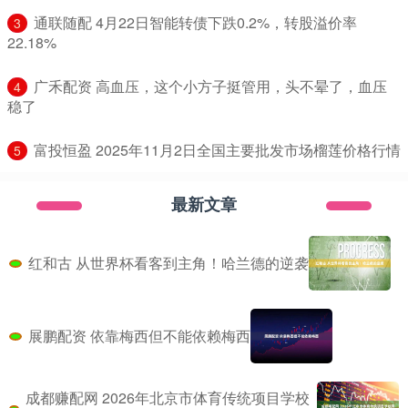
​通联随配 4月22日智能转债下跌0.2%，转股溢价率
3
22.18%
​广禾配资 高血压，这个小方子挺管用，头不晕了，血压
4
稳了
​富投恒盈 2025年11月2日全国主要批发市场榴莲价格行情
5
最新文章
红和古 从世界杯看客到主角！哈兰德的逆袭
展鹏配资 依靠梅西但不能依赖梅西
成都赚配网 2026年北京市体育传统项目学校